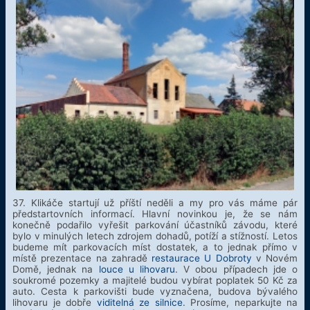
37. Klikáče startují už příští neděli a my pro vás máme pár
předstartovních informací. Hlavní novinkou je, že se nám
konečně podařilo vyřešit parkování účastníků závodu, které
bylo v minulých letech zdrojem dohadů, potíží a stížností. Letos
budeme mít parkovacích míst dostatek, a to jednak přímo v
místě prezentace na zahradě
restaurace U Dobroty
v Novém
Domě, jednak na
louce u lihovaru
. V obou případech jde o
soukromé pozemky a majitelé budou vybírat poplatek 50 Kč za
auto. Cesta k parkovišti bude vyznačena, budova bývalého
lihovaru je dobře
viditelná ze silnice
. Prosíme, neparkujte na