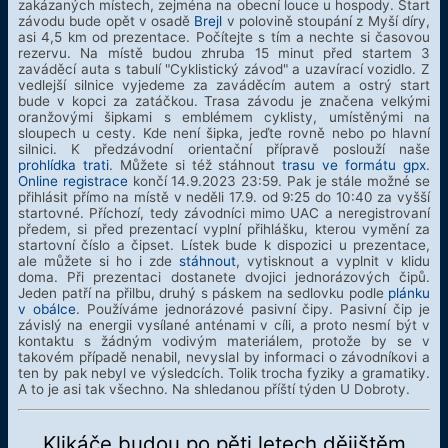
zakázaných místech, zejména na obecní louce u hospody. Start
závodu bude opět v osadě
Brejl
v polovině stoupání z Myší díry,
asi 4,5 km od prezentace. Počítejte s tím a nechte si časovou
rezervu. Na místě budou zhruba 15 minut před startem 3
zaváděcí auta s tabulí "Cyklistický závod" a uzavírací vozidlo. Z
vedlejší silnice vyjedeme za zaváděcím autem a ostrý start
bude v kopci za zatáčkou. Trasa závodu je značena velkými
oranžovými šipkami s emblémem cyklisty, umístěnými na
sloupech u cesty. Kde není šipka, jeďte rovně nebo po hlavní
silnici. K předzávodní orientační přípravě poslouží naše
prohlídka trati
. Můžete si též stáhnout
trasu ve formátu gpx
.
Online registrace
končí 14.9.2023 23:59. Pak je stále možné se
přihlásit přímo na místě v neděli 17.9. od 9:25 do 10:40 za vyšší
startovné. Příchozí, tedy závodníci mimo UAC a neregistrovaní
předem, si před prezentací vyplní přihlášku, kterou vymění za
startovní číslo a čipset. Lístek bude k dispozici u prezentace,
ale můžete si ho i zde
stáhnout
, vytisknout a vyplnit v klidu
doma. Při prezentaci dostanete dvojici jednorázových čipů.
Jeden patří na přilbu, druhý s páskem na sedlovku podle
plánku
v obálce
. Používáme jednorázové pasivní čipy. Pasivní čip je
závislý na energii vysílané anténami v cíli, a proto nesmí být v
kontaktu s žádným vodivým materiálem, protože by se v
takovém případě nenabil, nevyslal by informaci o závodníkovi a
ten by pak nebyl ve výsledcích. Tolik trocha fyziky a gramatiky.
A to je asi tak všechno. Na shledanou příští týden U Dobroty.
Klikáče budou po pěti letech dějištěm