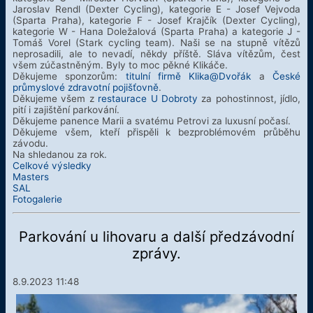
Jaroslav Rendl (Dexter Cycling), kategorie E - Josef Vejvoda
(Sparta Praha), kategorie F - Josef Krajčík (Dexter Cycling),
kategorie W - Hana Doležalová (Sparta Praha) a kategorie J -
Tomáš Vorel (Stark cycling team). Naši se na stupně vítězů
neprosadili, ale to nevadí, někdy příště. Sláva vítězům, čest
všem zúčastněným. Byly to moc pěkné Klikáče.
Děkujeme sponzorům:
titulní firmě Klika@Dvořák
a
České
průmyslové zdravotní pojišťovně
.
Děkujeme všem z
restaurace U Dobroty
za pohostinnost, jídlo,
pití i zajištění parkování.
Děkujeme panence Marii a svatému Petrovi za luxusní počasí.
Děkujeme všem, kteří přispěli k bezproblémovém průběhu
závodu.
Na shledanou za rok.
Celkové výsledky
Masters
SAL
Fotogalerie
Parkování u lihovaru a další předzávodní
zprávy.
8.9.2023 11:48