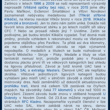
Zatímco v letech
1996
a
2009
se naši reprezentanti výrazněji
neprosadili (
Vítězné opičky bez nás
), v roce
2015
jsme díky
Pavlu Maříkovi, Evženovi Šmatlákovi a Víťovi Novákovi
zaznamenali nebývalou medailovou žeň (
Třikrát stříbrné
Klikáče
), na kterou navázal Vítkův bronz v roce
2018
. (
Klikáče
promrzlé a bronzové
). Jen to zlato nám zatím uniká. Dokáže náš
favorit letos zkompletovat sbírku a po letech rozšířit síň slávy
CFC ? Nebo se prosadí někdo jiný ? Uvidíme. Zatím se
podívejme, jak budou letošní Klikáče vypadat. Trať dozná malé
změny, protože vzhledem k rekonstrukcí mostu ve Všetatech
pojedeme objížďkou přes Pavlíkov. Ta přidá asi dva kilometry,
ale na celkové náročnosti závodu se nijak významně
nepodepíše. O medailích a titulech se bude rozhodovat v
trojvrší Městečko - Skryje - Písky. Medaile a tituly se však
tentokrát nemusí krýt, protože podobě jako v Posázaví
dostanou
placku
první tři ve věkových kategoriích bez ohledu
na ligovou příslušnost. Závod je totiž kromě UAC také v
kalendáři
SAL
a
extraligy Masters
. Členové UAC ale nepřijdou
zkrátka. Vítězové jednotlivých ligových kategorií budou
vyhlášeni jako mistři UAC v silničním závodě a obdrží slušivý
mistrovský dres. Naši zeměměřiči už dokončili aktualizovanou
prohlídku trati
, která má celkem 128 zastávek na čtyřech
mapách. Na závodníky čeká
77 kilometrů
s více než 1000 m
převýšení. Zázemí závodu bude znovu v oblíbené hospodě
U
Dobroty
v Novém Domě. Od 23.8.se můžete registrovat na
stránkách
RFC Kladno
. Nezapomeňte vyznačit členství v lize
UAC nebo SAL, které zakládá nárok na slevu, danou
hromadným pojištěním obou lig v rámci SAC ČR. Možnost