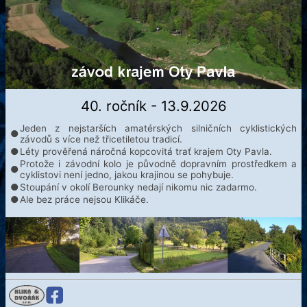
40. ročník - 13.9.2026
Jeden z nejstarších amatérských silničních cyklistických
●
závodů s více než třicetiletou tradicí.
●
Léty prověřená náročná kopcovitá trať krajem Oty Pavla.
Protože i závodní kolo je původně dopravním prostředkem a
●
cyklistovi není jedno, jakou krajinou se pohybuje.
●
Stoupání v okolí Berounky nedají nikomu nic zadarmo.
●
Ale bez práce nejsou Klikáče.
Klika@Dvořák
Facebook
Klikovy