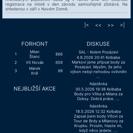
registrace na místě v den závodu samozřejmě zůstává. Na
shledanou v září v Novém Domě.
|<
<<
>>
>|
FORHONT
DISKUSE
Milan
SAL - Kolem Posázaví
1
866
Štanc
4.8.2026 20:41 Kolbaba
Markovi jsme připsal body za
2
Vít Novák
659
Posázaví. Myslím, že jeho
Marek
3
99
výkon nebyl nehodou ovlivněn
Král
...
Nástěnka
NEJBLIŽŠÍ AKCE
30.5.2026 19:38 Kolbaba
Body pro Vítka a Milana za
Doksy. Dobrá práce. ...
Nástěnka
18.5.2026 12:32 Kolbaba
Zapsal jsem body Víťovi za
Tour de Brdy a Milanovy za
Krupku. Prosím, hlaste mi,
když něco jedete. ...