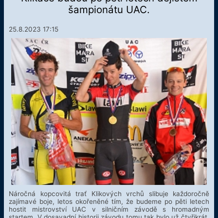
šampionátu UAC.
25.8.2023 17:15
Náročná kopcovitá trať Klikových vrchů slibuje každoročně
zajímavé boje, letos okořeněné tím, že budeme po pěti letech
hostit mistrovství UAC v silničním závodě s hromadným
startem. V dosavadní historii závodu tomu tak bylo už čtyřikrát.