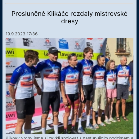
vrchy
Prosluněné Klikáče rozdaly mistrovské
dresy
19.9.2023 17:36
Klikovy vrchy jsme si zvykli spojovat s nastupujícím podzimem a