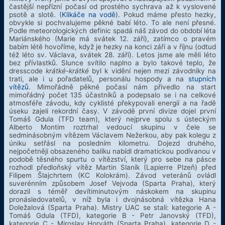
častější nepřízní počasí od prostého sychrava až k vyslovené
psotě a slotě. (
Klikáče na vodě
). Pokud máme přesto hezky,
obvykle si pochvalujeme pěkné babí léto. To ale není přesné.
Podle meteorologických definic spadá náš závod do období léta
Mariánského (Marie má svátek 12. září), zatímco o pravém
babím létě hovoříme, když je hezky na konci září a v říjnu (odtud
též léto sv. Václava, svátek 28. září). Letos jsme ale měli léto
bez přívlastků. Slunce svítilo naplno a bylo takové teplo, že
dresscode
krátké-krátké
byl k vidění nejen mezi závodníky na
trati, ale i u pořadatelů, personálu hospody a na
stupních
vítězů
. Mimořádně pěkné počasí nám přivedlo na start
mimořádný počet 135 účastníků a podepsalo se i na celkové
atmosféře závodu, kdy cyklisté překypovali energií a na řadě
úseku zajeli rekordní časy. V závodě první divize dojel první
Tomáš Gdula (TFD team), který nejprve spolu s ústeckým
Alberto Montim roztrhal vedoucí skupinu v čele se
sedminásobným vítězem Václavem Nežerkou, aby pak kolegu z
úniku setřásl na posledním kilometru. Dojezd druhého,
nejpočetněji obsazeného balíku nabídl dramatickou podívanou v
podobě těsného spurtu o vítězství, který pro sebe na pásce
rozhodl předloňský vítěz Martin Slaník (Lapierre Plzeň) před
Filipem Šlajchrtem (KC Kolokrám). Závod veteránů ovládl
suverénním způsobem Josef Vejvoda (Sparta Praha), který
dorazil s téměř devítiminutovým náskokem na skupinu
pronásledovatelů, v níž byla i dvojnásobná vítězka Hana
Doležalová (Sparta Praha). Mistry UAC se stali: kategorie A -
Tomáš Gdula (TFD), kategorie B - Petr Janovský (TFD),
kategorie C - Miroslav Horváth (Sparta Praha), kategorie D -