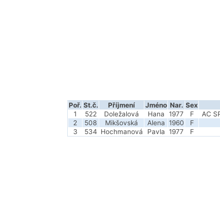
Poř.
St.č.
Příjmení
Jméno
Nar.
Sex
1
522
Doležalová
Hana
1977
F
AC S
2
508
Mikšovská
Alena
1960
F
3
534
Hochmanová
Pavla
1977
F