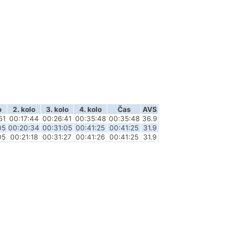
o
2. kolo
3. kolo
4. kolo
Čas
AVS
51
00:17:44
00:26:41
00:35:48
00:35:48
36.9
05
00:20:34
00:31:05
00:41:25
00:41:25
31.9
05
00:21:18
00:31:27
00:41:26
00:41:25
31.9