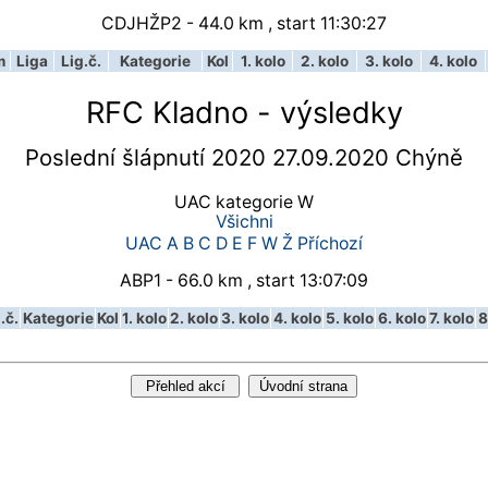
CDJHŽP2 - 44.0 km , start 11:30:27
m
Liga
Lig.č.
Kategorie
Kol
1. kolo
2. kolo
3. kolo
4. kolo
RFC Kladno - výsledky
Poslední šlápnutí 2020 27.09.2020 Chýně
UAC kategorie W
Všichni
UAC
A
B
C
D
E
F
W
Ž
Příchozí
ABP1 - 66.0 km , start 13:07:09
.č.
Kategorie
Kol
1. kolo
2. kolo
3. kolo
4. kolo
5. kolo
6. kolo
7. kolo
8
Přehled akcí
Úvodní strana