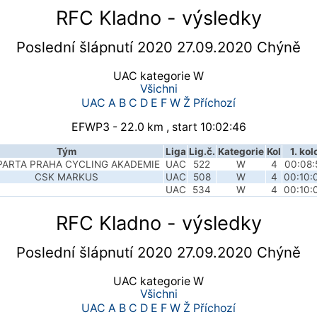
RFC Kladno - výsledky
Poslední šlápnutí 2020 27.09.2020 Chýně
UAC kategorie W
Všichni
UAC
A
B
C
D
E
F
W
Ž
Příchozí
EFWP3 - 22.0 km , start 10:02:46
Tým
Liga
Lig.č.
Kategorie
Kol
1. kol
PARTA PRAHA CYCLING AKADEMIE
UAC
522
W
4
00:08:
CSK MARKUS
UAC
508
W
4
00:10:
UAC
534
W
4
00:10:
RFC Kladno - výsledky
Poslední šlápnutí 2020 27.09.2020 Chýně
UAC kategorie W
Všichni
UAC
A
B
C
D
E
F
W
Ž
Příchozí